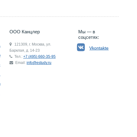
ООО Канцлер
Мы — в
соцсетях:
121309, г. Москва, ул.
ьгия
Vkontakte
Барклая, д. 14-23
р
Тел.:
+7 (495) 660-35-95
Email:
info@estudy.ru
ния
ай
ада
Э