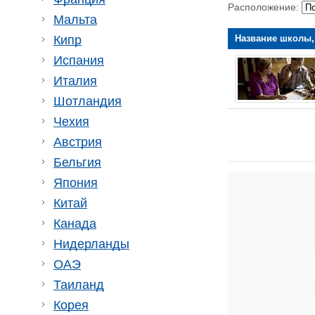
Расположение:
Мальта
Название школы,
Кипр
Испания
Италия
Шотландия
Чехия
Австрия
Бельгия
Япония
Китай
Канада
Нидерланды
ОАЭ
Таиланд
Корея