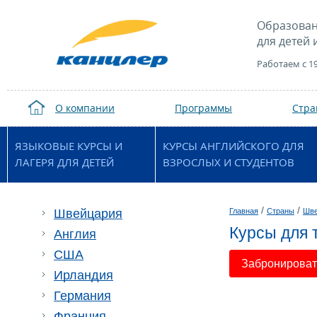
Образован
для детей 
Работаем с 1
О компании
Программы
Стр
ЯЗЫКОВЫЕ КУРСЫ И
КУРСЫ АНГЛИЙСКОГО ДЛЯ
ЛАГЕРЯ ДЛЯ ДЕТЕЙ
ВЗРОСЛЫХ И СТУДЕНТОВ
/
/
Швейцария
Главная
Страны
Шве
Курсы для т
Англия
США
Забронировать
Ирландия
Германия
Франция