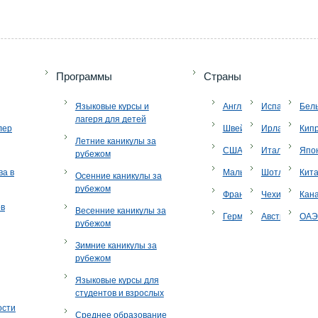
Программы
Страны
Языковые курсы и
Англия
Испания
Бел
лагеря для детей
лер
Швейцария
Ирландия
Кип
Летние каникулы за
США
Италия
Япо
рубежом
ва в
Мальта
Шотландия
Кит
Осенние каникулы за
рубежом
Франция
Чехия
Кан
ов
Весенние каникулы за
Германия
Австрия
ОА
рубежом
Зимние каникулы за
рубежом
Языковые курсы для
студентов и взрослых
ости
Среднее образование