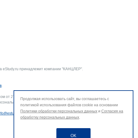
а eStudy.ru принадлежит компании "КАНЦЛЕР".
в
.
ом от 27.07.2006 г. № 152-ФЗ «О персональных данных».
Продолжая использовать сайт, вы соглашаетесь с
рсональных данных и использование файлов cookie. В случае
политикой использования файлов cookie на основании
Политики обработки персональных данных
и
Согласия на
nfo@estudy.ru
.
обработку персональных данных
.
OK