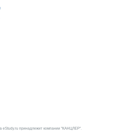
ада
Э
а eStudy.ru принадлежит компании "КАНЦЛЕР".