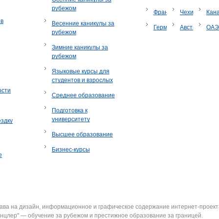
рубежом
Франция
Чехия
Кан
ов
Весенние каникулы за
Германия
Австрия
ОА
рубежом
Зимние каникулы за
рубежом
Языковые курсы для
студентов и взрослых
ости
Среднее образование
Подготовка к
университету
ездку
Высшее образование
Бизнес-курсы
е
рава на дизайн, информационное и графическое содержание интернет-проект
нцлер" — обучение за рубежом и престижное образование за границей.