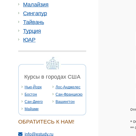
Малайзия
Сингапур
Тайвань
Турция
ЮАР
Курсы в городах США
Нью-Йорк
Лос-Анджелес
Бостон
Сан-Франциско
Сан-Диего
Вашингтон
Майами
Отп
ОБРАТИТЕСЬ К НАМ!
* О
** 
info@estudy.ru