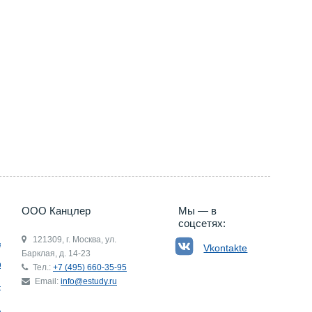
ООО Канцлер
Мы — в
соцсетях:
121309, г. Москва, ул.
ьгия
Vkontakte
Барклая, д. 14-23
р
Тел.:
+7 (495) 660-35-95
Email:
info@estudy.ru
ния
ай