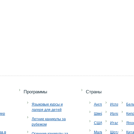
Программы
Страны
Языковые курсы и
Англия
Испания
Бел
лагеря для детей
лер
Швейцария
Ирландия
Кип
Летние каникулы за
США
Италия
Япо
рубежом
ва в
Мальта
Шотландия
Кит
Осенние каникулы за