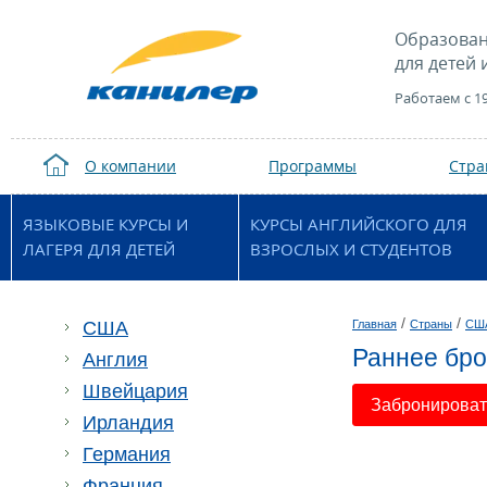
Образован
для детей 
Работаем с 1
О компании
Программы
Стр
ЯЗЫКОВЫЕ КУРСЫ И
КУРСЫ АНГЛИЙСКОГО ДЛЯ
ЛАГЕРЯ ДЛЯ ДЕТЕЙ
ВЗРОСЛЫХ И СТУДЕНТОВ
/
/
США
Главная
Страны
СШ
Раннее бро
Англия
Швейцария
Забронировать
Ирландия
Германия
Франция