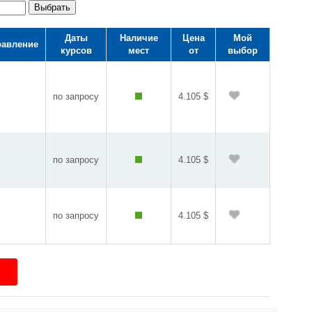
Выбрать
Даты
Наличие
Цена
Мой
равление
курсов
мест
от
выбор
по запросу
4.105 $
по запросу
4.105 $
по запросу
4.105 $