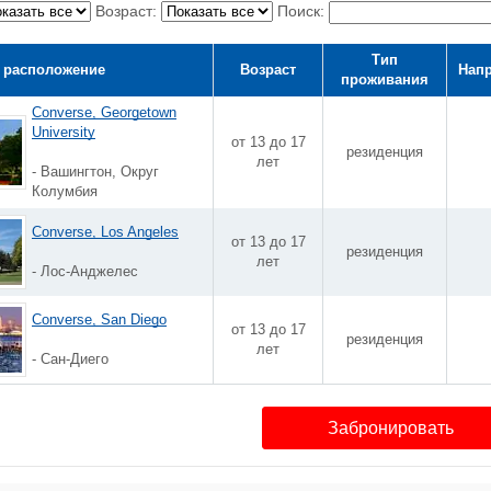
Возраст:
Поиск:
Тип
 расположение
Возраст
Нап
проживания
Converse, Georgetown
University
от 13 до 17
резиденция
лет
- Вашингтон, Округ
Колумбия
Converse, Los Angeles
от 13 до 17
резиденция
лет
- Лос-Анджелес
Converse, San Diego
от 13 до 17
резиденция
лет
- Сан-Диего
Забронировать