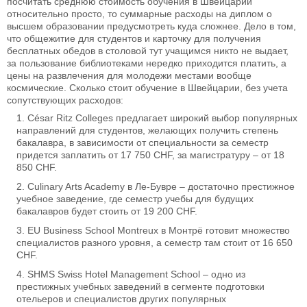
посчитать среднюю стоимость обучения в Швейцарии
относительно просто, то суммарные расходы на диплом о
высшем образовании предусмотреть куда сложнее. Дело в том,
что общежитие для студентов и карточку для получения
бесплатных обедов в столовой тут учащимся никто не выдает,
за пользование библиотеками нередко приходится платить, а
цены на развлечения для молодежи местами вообще
космические. Сколько стоит обучение в Швейцарии, без учета
сопутствующих расходов:
César Ritz Colleges предлагает широкий выбор популярных
направлений для студентов, желающих получить степень
бакалавра, в зависимости от специальности за семестр
придется заплатить от 17 750 CHF, за магистратуру – от 18
850 CHF.
Culinary Arts Academy в Ле-Бувре – достаточно престижное
учебное заведение, где семестр учебы для будущих
бакалавров будет стоить от 19 200 CHF.
EU Business School Montreux в Монтрё готовит множество
специалистов разного уровня, а семестр там стоит от 16 650
CHF.
SHMS Swiss Hotel Management School – одно из
престижных учебных заведений в сегменте подготовки
отельеров и специалистов других популярных