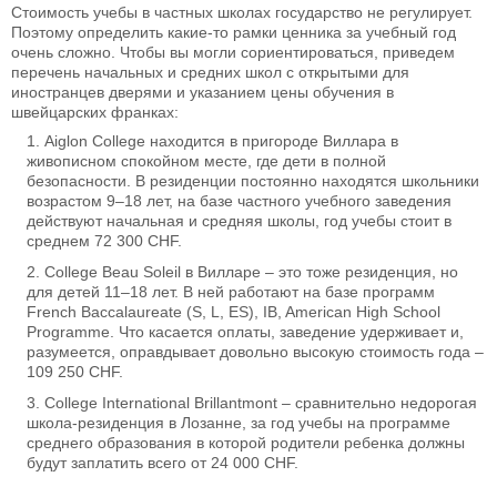
Стоимость учебы в частных школах государство не регулирует.
Поэтому определить какие-то рамки ценника за учебный год
очень сложно. Чтобы вы могли сориентироваться, приведем
перечень начальных и средних школ с открытыми для
иностранцев дверями и указанием цены обучения в
швейцарских франках:
Aiglon College находится в пригороде Виллара в
живописном спокойном месте, где дети в полной
безопасности. В резиденции постоянно находятся школьники
возрастом 9–18 лет, на базе частного учебного заведения
действуют начальная и средняя школы, год учебы стоит в
среднем 72 300 CHF.
College Beau Soleil в Вилларе – это тоже резиденция, но
для детей 11–18 лет. В ней работают на базе программ
French Baccalaureate (S, L, ES), IB, American High School
Programme. Что касается оплаты, заведение удерживает и,
разумеется, оправдывает довольно высокую стоимость года –
109 250 CHF.
College International Brillantmont – сравнительно недорогая
школа-резиденция в Лозанне, за год учебы на программе
среднего образования в которой родители ребенка должны
будут заплатить всего от 24 000 CHF.