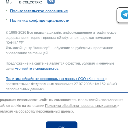
Мы — в соцсетях:
Пользовательское соглашение
Политика конфиденциальности
© 1998-2026 Все права на дизайн, информационное и графическое
содержание интернет-проекта eStudy.ru принадлежит компании
"КАНЦЛЕР".
Языковой центр "Канцлер" — обучение за рубежом и престижное
образование за границей.
Предложение на сайте не является офертой, условия и конечные
цены
уточняйте у специалистов
.
Политика обработки персональных данных ООО «Канцлер»
в
соответствии с Федеральным законом от 27.07.2006 г. № 152-ФЗ «О
персональных данных».
Соглашение об использовании сайта ООО «Канцлер»
, включающее
соглашение на обработку персональных данных и использование
родолжая использовать сайт, вы соглашаетесь с политикой использования
файлов cookie. В случае несогласия — покиньте сайт.
айлов cookie на основании
Политики обработки персональных данных
и
Для отзыва согласия на обработку персональных данных направьте
огласия на обработку персональных данных
.
запрос на адрес эл. почты:
info@estudy.ru
.