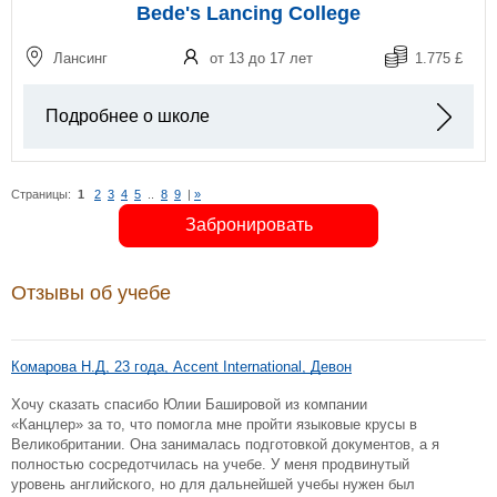
Bede's Lancing College
Лансинг
от 13 до 17 лет
1.775 £
Подробнее о школе
Страницы:
1
2
3
4
5
..
8
9
|
»
Забронировать
Отзывы об учебе
Комарова Н.Д, 23 года, Accent International, Девон
Хочу сказать спасибо Юлии Башировой из компании
«Канцлер» за то, что помогла мне пройти языковые крусы в
Великобритании. Она занималась подготовкой документов, а я
полностью сосредотчилась на учебе. У меня продвинутый
уровень английского, но для дальнейшей учебы нужен был