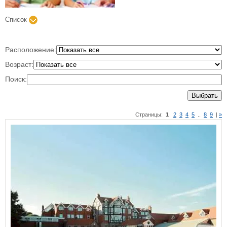
Список
Расположение:
Возраст:
Поиск:
Выбрать
Страницы:
1
2
3
4
5
..
8
9
|
»