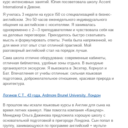
курс интенсивных занятий. Юлия посоветовала школу Accent
International в Девоне.
Я училась 3 недели на курсе I50 со специализацией в бизнес-
английском. Это 50 часов еженедельного индивидуального
общения на английском с носителями. Я занималась
одновременно с 2—3 преподавателями и чувствовала себя как
на деловых переговорах. Приходилось быстро схватывать
мысль и формулировать ответы. Учеба была напряженной, но
для меня этот опыт стал отличной практикой. Мой
разговорный английский стал на порядок лучше.
Сама школа отлично оборудована: современные кабинеты,
отличная библиотека, удобные зоны отдыха. В выходные
организуются экскурсии. Я выезжала в Эксетер, Корнуол и
Бат. Впечатления от учебы отличные: сильная языковая
подготовка, доброжелательное отношение, красивая природа и
архитектура.
Логинов С.Т., 43 года, Ardmore Brunel University, Лондон
В прошлом мы искали языковые курсы в Англии для сына на
время летних каникул. Нам помогла компания «Канцлер».
Менеджер Ольга Дажинова предложила хорошую школу с
основательной подготовкой в пригороде Лондона. Сын попал в
группу, занимающуюся по программе английский + мульти-