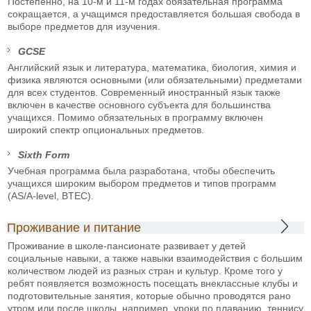
Постепенно, на 10-м и 11-м годах обязательная программа
сокращается, а учащимся предоставляется большая свобода в
выборе предметов для изучения.
GCSE
Английский язык и литература, математика, биология, химия и
физика являются основными (или обязательными) предметами
для всех студентов. Современный иностранный язык также
включен в качестве основного субъекта для большинства
учащихся. Помимо обязательных в программу включен
широкий спектр опциональных предметов.
Sixth Form
Учебная программа была разработана, чтобы обеспечить
учащихся широким выбором предметов и типов программ
(AS/A-level, BTEC).
Проживание и питание
Проживание в школе-пансионате развивает у детей
социальные навыки, а также навыки взаимодействия с большим
количеством людей из разных стран и культур. Кроме того у
ребят появляется возможность посещать внеклассные клубы и
подготовительные занятия, которые обычно проводятся рано
утром или после школы, например, уроки по плаванию, теннису