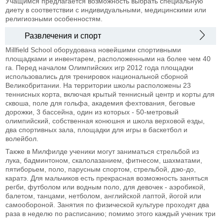
Учащимся предлагается возможность выбрать специальную
диету в соответствии с индивидуальными, медицинскими или
религиозными особенностям.
Развлечения и спорт
Millfield School оборудована новейшими спортивными
площадками и инвентарем, расположенными на более чем 40
га. Перед началом Олимпийских игр 2012 года площадки
использовались для тренировок национальной сборной
Великобритании. На территории школы расположены 23
теннисных корта, включая крытый теннисный центр и корты для
сквоша, поле для гольфа, академия фехтования, беговые
дорожки, 3 бассейна, один из которых - 50-метровый
олимпийский, собственная конюшня и школа верховой езды,
два спортивных зала, площадки для игры в баскетбол и
волейбол.
Также в Милфилде ученики могут заниматься стрельбой из
лука, бадминтоном, скалолазанием, фитнесом, шахматами,
пятиборьем, поло, парусным спортом, стрельбой, дзю-до,
каратэ. Для мальчиков есть прекрасная возможность заняться
регби, футболом или водным поло, для девочек - аэробикой,
балетом, танцами, нетболом, английской лаптой, йогой или
самообороной. Занятия по физической культуре проходят два
раза в неделю по расписанию; помимо этого каждый ученик три