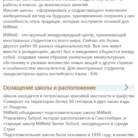
работы в классе, до внеклассных занятий.
Миссия школы - сформировать у подрастающего поколения
амбициозный взгляд на будущее, одновременно сохраняя у них
способность чтить традиции, которые послужили основой для
Millfield.
Millfield - это крупный международный центр, принимающий
иностранных студентов со всего мира. Сейчас это более
двухсот ребят 65 разных национальностей. Все они живут
вместе в резиденциях, делят быт и ежедневно общаются между
собой, создавая таким образом уникальную межкультурную
обстановку и узнавая множество новых вещей о других странах
и особенностям менталитетов. Для иностранных студентов
предусмотрены курсы английского языка - EAL.
Оснащение школы и расположение
Школа находится в потрясающе красивой местности в графстве
Сомерсет на территории более 50 гектаров в двух часах езды
от Лондона.
Millfield объединяет подготовительную школу Millfield
Preparatory School, которая располагается в Гластонбери, и
старшую школу Millfield Senior School, находящуюся в городе
Стрит.
Подготовительная школа была основана в 1935 году, в качестве