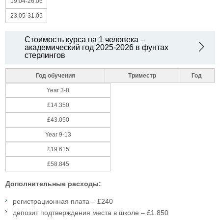
19.04-26.06
23.05-31.05
Стоимость курса на 1 человека –
академический год 2025-2026 в фунтах
стерлингов
Год обучения
Триместр
Год
Year 3-8
£14.350
£43.050
Year 9-13
£19.615
£58.845
Дополнительные расходы:
регистрационная плата – £240
депозит подтверждения места в школе – £1.850