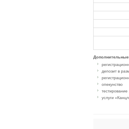
Дополнительные
регистрационн
депозит в раз
регистрационн
опекунство
тестирование 
услуги «Канцл
Адрес: Taunton, S