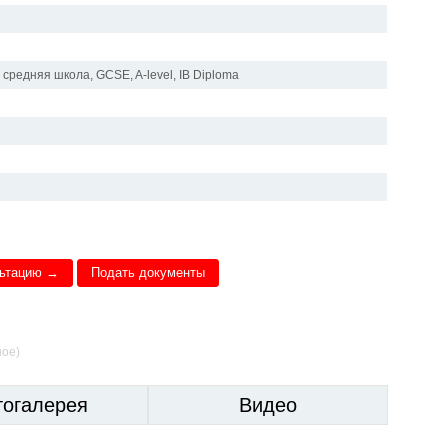
средняя школа, GCSE, A-level, IB Diploma
льтацию →
Подать документы
ное)
тогалерея
Видео