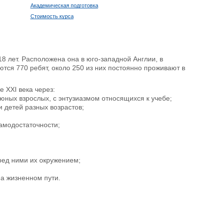
Академическая подготовка
Стоимость курса
8 лет. Расположена она в юго-западной Англии, в
ются 770 ребят, около 250 из них постоянно проживают в
 XXI века через:
юных взрослых, с энтузиазмом относящихся к учебе;
 детей разных возрастов;
амодостаточности;
ред ними их окружением;
а жизненном пути.