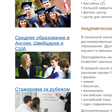
• бассейны (2);
• большой закрыты
• фитнес центр;
• центр для занят
Академическая
В начальной школе
Среднее образование в
дипломированные с
Англии, Швейцарии и
образования. Дру
США
изучают в смешанн
Преподаватель анг
позволяет школьни
В средней школе 
школьник изучает 
• физика;
• химия;
• биология;
Стажировка за рубежом
• математика;
• английская лите
• английский язык;
• один современн
Дополнительные п