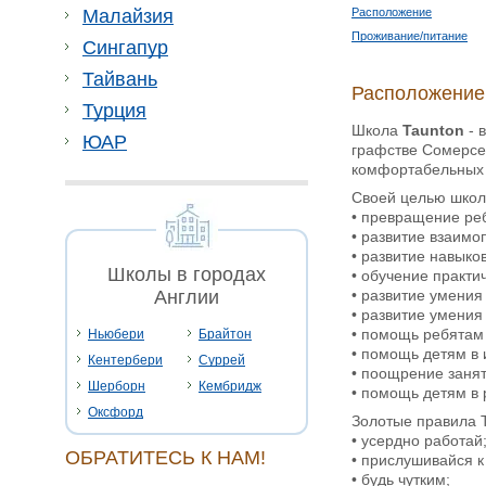
Расположение
Малайзия
Проживание/питание
Сингапур
Тайвань
Расположение
Турция
Школа
Taunton
- 
ЮАР
графстве Сомерсет
комфортабельных 
Своей целью школа
• превращение реб
• развитие взаимо
• развитие навыко
Школы в городах
• обучение практи
• развитие умени
Англии
• развитие умения
• помощь ребятам 
Ньюбери
Брайтон
• помощь детям в 
Кентербери
Суррей
• поощрение занят
Шерборн
Кембридж
• помощь детям в
Оксфорд
Золотые правила T
• усердно работай
ОБРАТИТЕСЬ К НАМ!
• прислушивайся к
• будь чутким;