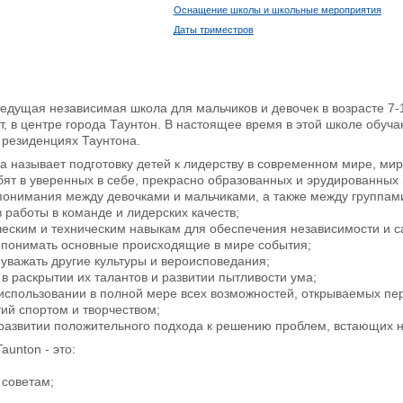
Оснащение школы и школьные мероприятия
Даты триместров
ведущая независимая школа для мальчиков и девочек в возрасте 7-1
, в центре города Таунтон. В настоящее время в этой школе обуча
резиденциях Таунтона.
 называет подготовку детей к лидерству в современном мире, мире
ят в уверенных в себе, прекрасно образованных и эрудированных 
понимания между девочками и мальчиками, а также между группами
в работы в команде и лидерских качеств;
ческим и техническим навыкам для обеспечения независимости и с
я понимать основные происходящие в мире события;
 уважать другие культуры и вероисповедания;
в раскрытии их талантов и развитии пытливости ума;
использовании в полной мере всех возможностей, открываемых пе
ий спортом и творчеством;
 развитии положительного подхода к решению проблем, встающих н
aunton - это:
;
 советам;