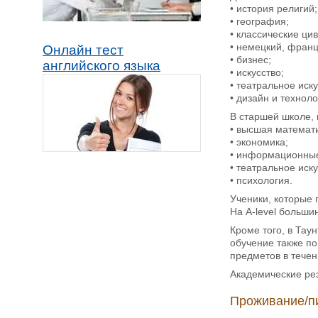
• история религий;
• география;
• классические ци
• немецкий, франц
Онлайн тест
• бизнес;
английского языка
• искусство;
• театральное иску
• дизайн и техноло
В старшей школе, 
• высшая математ
• экономика;
• информационные
• театральное иску
• психология.
Ученики, которые 
На А-level больши
Кроме того, в Тау
обучение также по
предметов в течен
Академические рез
Проживание/п