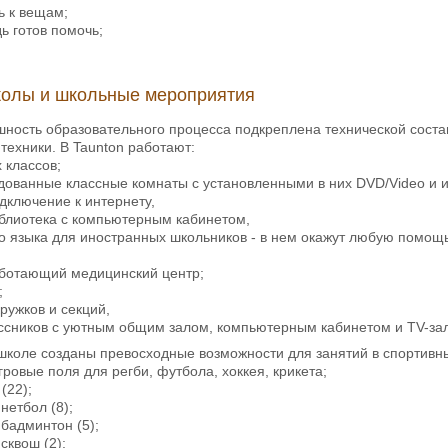
ь к вещам;
ь готов помочь;
олы и школьные мероприятия
шность образовательного процесса подкреплена технической соста
техники. В Taunton работают:
 классов;
удованные классные комнаты с установленными в них DVD/Video и 
дключение к интернету,
иблиотека с компьютерным кабинетом,
ого языка для иностранных школьников - в нем окажут любую помо
аботающий медицинский центр;
;
ружков и секций,
ассников с уютным общим залом, компьютерным кабинетом и ТV-за
школе созданы превосходные возможности для занятий в спортивных
гровые поля для регби, футбола, хоккея, крикета;
(22);
 нетбол (8);
 бадминтон (5);
 сквош (2);