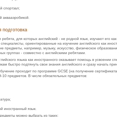
й спортзал;
ий аквааэробикой.
 подготовка
 ребята, для которых английский - не родной язык, изучают его ка
пециалисты, ориентированные на изучение английского как иност
гие предметы, например, музыку, искусство, физическое образова
ых группах - совместно с английскими ребятами.
лийского языка как иностранного оказывает помощь в усвоении с
кам быстро подтянуть свои знания английского и сразу начать при
обучение проходит по программе GCSE (на получение сертификата
9-10 предметов. В числе обязательных предметов:
ратура;
ый иностранный язык.
редметы можно выбрать из таких: