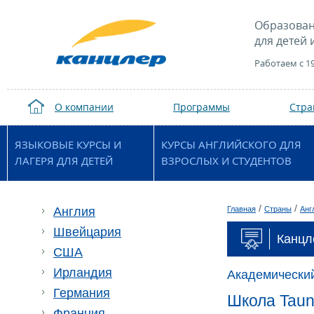
Образован
для детей 
Работаем с 1
О компании
Программы
Стр
ЯЗЫКОВЫЕ КУРСЫ И
КУРСЫ АНГЛИЙСКОГО ДЛЯ
ЛАГЕРЯ ДЛЯ ДЕТЕЙ
ВЗРОСЛЫХ И СТУДЕНТОВ
/
/
Англия
Главная
Страны
Анг
Швейцария
Канцл
США
Ирландия
Академический
Германия
Школа Taun
Франция