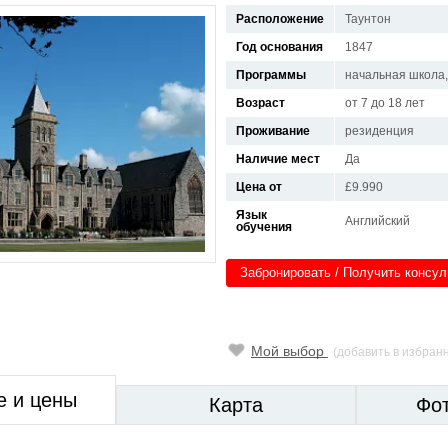
Расположение
Таунтон
Год основания
1847
Программы
начальная школа, 
Возраст
от 7 до 18 лет
Проживание
резиденция
Наличие мест
Да
Цена от
£9.990
Язык
Английский
обучения
Забронировать / Получить консу
Мой выбор
(добавить в избран
е и цены
Карта
Фо