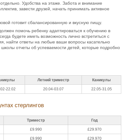
отдельно. Удобства на этаже. Забота и внимание
лектив, завести друзей, начать принимать активное
овой готовит сбалансированную и вкусную пищу.
 должен помочь ребенку адаптироваться к обучению в
всегда будете иметь возможность лично встретиться с
ия, найти ответы на любые ваши вопросы касательно
з школы отчеты об успеваемости детей, которые подробно
аникулы
Летний триместр
Каникулы
.02-22.02
20.04-03.07
22.05-31.05
унтах стерлингов
Триместр
Год
£9.990
£29.970
£9.990
£29.970