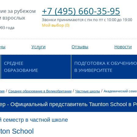
+7 (495) 660-35-95
ие за рубежом
и взрослых
Звонки принимаются с пн по пт с 10:00 до 19:00
Мой выбор (
0
)
993 года
аны
Услуги
Отзывы
Новости
СРЕДНЕЕ
ПОДГОТОВКА К ОБУЧЕНИЮ
ОБРАЗОВАНИЕ
В УНИВЕРСИТЕТЕ
/
/
/
лия
Среднее образование в Великобритании
Частные школы
Академический семе
ер - Официальный представитель Taunton School в Р
 семестр в частной школе
ton School