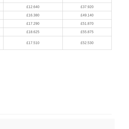
£12.640
£37.920
£16.380
£49.140
£17.290
£51.870
£18.625
£55.875
£17.510
£52.530