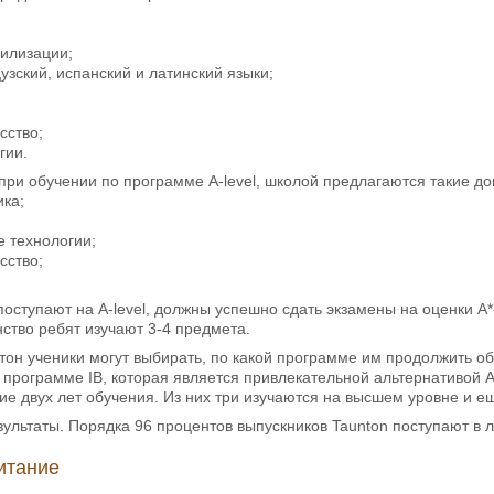
вилизации;
узский, испанский и латинский языки;
сство;
гии.
при обучении по программе А-level, школой предлагаются такие 
ика;
 технологии;
сство;
поступают на А-level, должны успешно сдать экзамены на оценки 
нство ребят изучают 3-4 предмета.
нтон ученики могут выбирать, по какой программе им продолжить об
 программе IB, которая является привлекательной альтернативой A
ие двух лет обучения. Из них три изучаются на высшем уровне и ещ
ультаты. Порядка 96 процентов выпускников Taunton поступают в 
итание