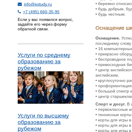
• бережно относис
info@estudy.ru
• будь добрым, буд
+7 (495) 660-35-95
• будь честным.
Если у вас появился вопрос,
задайте его через форму
Оснащение шк
обратной связи.
Оснащение.
Успе
последнему слову 
• 16 компьютерных
• прекрасно обор
Услуги по среднему
• беспроводное по
образованию за
• превосходная б
рубежом
• центр английск
английским;
• круглосуточно р
• профориентация
• большой спектр к
• центр старшекл
Спорт и досуг.
В 
• первоклассные и
• теннисные корты 
Услуги по высшему
• корты для игры в
образованию за
• корты для игры в
рубежом
• корты для игры в