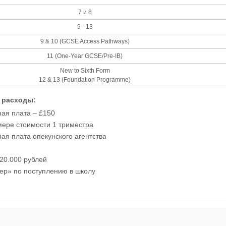
7 и 8
9 - 13
9 & 10 (GCSE Access Pathways)
11 (One-Year GCSE/Pre-IB)
New to Sixth Form
12 & 13 (Foundation Programme)
 расходы:
ая плата – £150
мере стоимости 1 триместра
ая плата опекунского агентства
20.000 рублей
ер» по поступлению в школу
omerset, TA2 6AD, UK