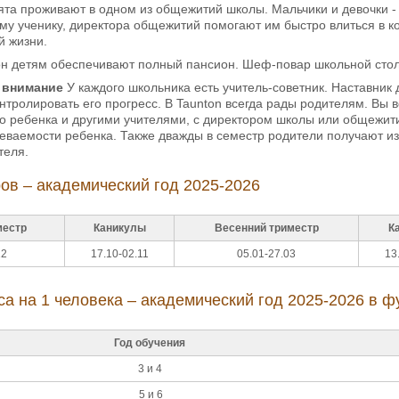
та проживают в одном из общежитий школы. Мальчики и девочки - 
у ученику, директора общежитий помогают им быстро влиться в кол
й жизни.
н детям обеспечивают полный пансион. Шеф-повар школьной стол
 внимание
У каждого школьника есть учитель-советник. Наставник
онтролировать его прогресс. В Taunton всегда рады родителям. Вы 
о ребенка и другими учителями, с директором школы или общежит
еваемости ребенка. Также дважды в семестр родители получают и
теля.
ов – академический год 2025-2026
местр
Каникулы
Весенний триместр
К
12
17.10-02.11
05.01-27.03
13
са на 1 человека – академический год 2025-2026 в ф
Год обучения
3 и 4
5 и 6