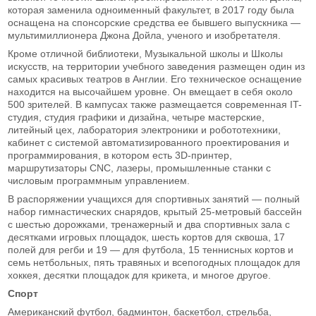
которая заменила одноименный факультет, в 2017 году была
оснащена на спонсорские средства ее бывшего выпускника —
мультимиллионера Джона Дойла, ученого и изобретателя.
Кроме отличной библиотеки, Музыкальной школы и Школы
искусств, на территории учебного заведения размещен один из
самых красивых театров в Англии. Его техническое оснащение
находится на высочайшем уровне. Он вмещает в себя около
500 зрителей. В кампусах также размещается современная IT-
студия, студия графики и дизайна, четыре мастерские,
литейный цех, лаборатория электроники и робототехники,
кабинет с системой автоматизированного проектирования и
программирования, в котором есть 3D-принтер,
маршрутизаторы CNC, лазеры, промышленные станки с
числовым программным управлением.
В распоряжении учащихся для спортивных занятий — полный
набор гимнастических снарядов, крытый 25-метровый бассейн
с шестью дорожками, тренажерный и два спортивных зала с
десятками игровых площадок, шесть кортов для сквоша, 17
полей для регби и 19 — для футбола, 15 теннисных кортов и
семь нетбольных, пять травяных и всепогодных площадок для
хоккея, десятки площадок для крикета, и многое другое.
Спорт
Американский футбол, бадминтон, баскетбол, стрельба,