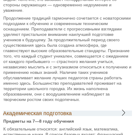
стороны окружающих — одновременно недоумение и
уважение.
Продолжение традиций гармонично сочетается с новаторскими
подходами к обучению и современным техническим
оснащением. Преподаватели с прогрессивными взглядами
уделяют пристальное внимание наилучшей подготовке
учеников к будущему. За продолжительный период своего
существования здесь была создана атмосфера, где
главенствуют высокие образовательные стандарты. Признание
того, что каждый студент уникален, совмещается с ожиданием
от каждого прибывшего — страстного желания учиться,
независимо мыслить и с энтузиазмом относиться к получению и
применению новых знаний. Наличие таких учеников
обуславливает желание лучших педагогов страны работать
именно здесь. Большинство преподавателей проживает на
территории школьного городка. Их жизнь наполнена
образованием, они с воодушевлением наблюдают за
творческим ростом своих подопечных.
Академическая подготовка
Предметы на 7—8 году обучения
К обязательным относятся: английский язык, математика,
естественные науки. В список базовых входят: французский