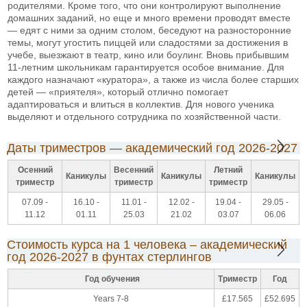
родителями. Кроме того, что они контролируют выполнение
домашних заданий, но еще и много времени проводят вместе
— едят с ними за одним столом, беседуют на разносторонние
темы, могут угостить пиццей или сладостями за достижения в
учебе, выезжают в театр, кино или боулинг. Вновь прибывшим
11-летним школьникам гарантируется особое внимание. Для
каждого назначают «куратора», а также из числа более старших
детей — «приятеля», который отлично помогает
адаптироваться и влиться в коллектив. Для нового ученика
выделяют и отдельного сотрудника по хозяйственной части.
Даты триместров — академический год 2026-2027
Осенний
Весенний
Летний
Каникулы
Каникулы
Каникулы
триместр
триместр
триместр
07.09 -
16.10 -
11.01 -
12.02 -
19.04 -
29.05 -
11.12
01.11
25.03
21.02
03.07
06.06
Стоимость курса на 1 человека – академический
год 2026-2027 в фунтах стерлингов
Год обучения
Триместр
Год
Years 7-8
£17.565
£52.695