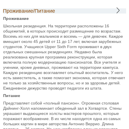
Проживание/Питание
Проживание
Школьная резиденция. На территории расположены 16
общежитий, в которых происходит размещение по возрастам.
Восемь из них для мальчиков и восемь — для девочек. Каждое
вмещает около 45 детей от 11 до 17 лет, включая зарубежных
студентов. Учащиеся Upper Sixth Form проживают в двух
отдельных смешанных резиденциях. Недавно была
реализована крупная программа реконструкции, которая
включила полную модернизацию пансионатов. Все учителя и
ученики, кроме дневных, проживают на территории кампуса.
Каждую резиденцию возглавляет опытный воспитатель. У него
есть заместитель, а также помогает экономка, которая отвечает
не только за хозяйственные вопросы, но и за здоровье детей.
Ежедневное дежурство проводят педагоги из штата.
Питание
Представляет собой «полный пансион». Огромная столовая
Дайнинг-Холл напоминает обеденный зал в Хогвартсе. Стены
украшают выдающиеся холсты мастеров прошлого, которые
поражают воображение. В их числе находится одна из самых
больших картин в мире авторства Антонио Веррио. Длина
полотна — 26 метров. На нем изображен один из моментов