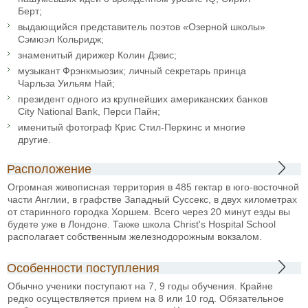
Берт;
выдающийся представитель поэтов «Озерной школы»
Сэмюэл Кольридж;
знаменитый дирижер Колин Дэвис;
музыкант Фрэнкмьюзик; личный секретарь принца
Чарльза Уильям Най;
президент одного из крупнейших американских банков
City National Bank, Перси Пайн;
именитый фотограф Крис Стил-Перкинс и многие
другие.
Расположение
Огромная живописная территория в 485 гектар в юго-восточной
части Англии, в графстве Западный Суссекс, в двух километрах
от старинного городка Хоршем. Всего через 20 минут езды вы
будете уже в Лондоне. Также школа Christ's Hospital School
располагает собственным железнодорожным вокзалом.
Особенности поступления
Обычно ученики поступают на 7, 9 годы обучения. Крайне
редко осуществляется прием на 8 или 10 год. Обязательное