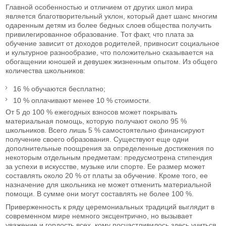
Главной особенностью и отличием от других школ мира
является благотворительный уклон, который дает шанс многим
одаренным детям из более бедных слоев общества получить
привилегированное образование. Тот факт, что плата за
обучение зависит от доходов родителей, привносит социальное
и культурное разнообразие, что положительно сказывается на
обогащении юношей и девушек жизненным опытом. Из общего
количества школьников:
16 % обучаются бесплатно;
10 % оплачивают менее 10 % стоимости.
От 5 до 100 % ежегодных взносов может покрывать
материальная помощь, которую получают около 95 %
школьников. Всего лишь 5 % самостоятельно финансируют
получение своего образования. Существуют еще одни
дополнительные поощрения за определенные достижения по
некоторым отдельным предметам: предусмотрена стипендия
за успехи в искусстве, музыке или спорте. Ее размер может
составлять около 20 % от платы за обучение. Кроме того, ее
назначение для школьника не может отменить материальной
помощи. В сумме они могут составлять не более 100 %.
Приверженность к ряду церемониальных традиций выглядит в
современном мире немного эксцентрично, но вызывает
уважение и гордость всех, кому посчастливилось здесь учиться.