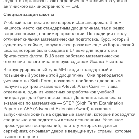
студентов организовывают ограниченное количество уроков
английского как иностранного — EAL.
Специализация школы
Учебный план достаточно широк и сбалансирован. В нем
нашлось место как стандартным дисциплинам, так и редко
встречающимся, например археологии. По традиции школу
отличает сильная математическая подготовка. Курс, который
существует сейчас, получил свое развитие еще из Королевской
школы, которая была создана в 17 веке для подготовки
британского флота. В 18 веке работало математическое
отделение нового типа под руководством Исаака Ньютона.
В структурированный курс MEI входит стандартный и
повышенный уровень этой дисциплины. Она преподается
ученикам на Sixth Form, позволяет наиболее одаренным
получить до трех экзаменов A-level. Алан Смит — глава
отделения, один из известных разработчиков учебной
литературы для британских школ. Дополнительная сдача
экзаменов по математике — STEP (Sixth Term Examination
Papers) и AEA (Advanced Extension Award) позволяет
выпускникам ходить на отдельные занятия, которые проводятся
специально для подготовки к этим испытаниям. Успешное
прохождение тестирований, по итогу которых выдается
сертификат, открывает двери в ведущие вузы страны, которые
высоко его ценят.