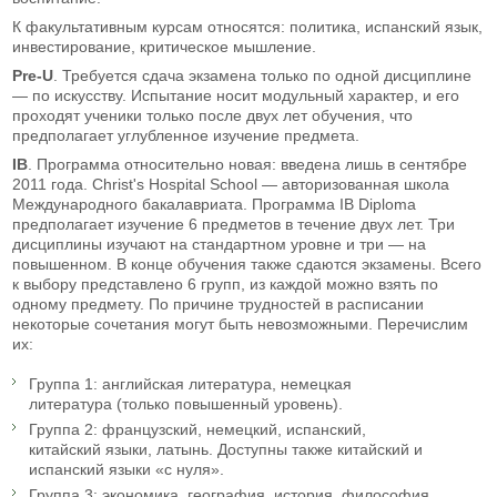
К факультативным курсам относятся: политика, испанский язык,
инвестирование, критическое мышление.
Pre-U
. Требуется сдача экзамена только по одной дисциплине
— по искусству. Испытание носит модульный характер, и его
проходят ученики только после двух лет обучения, что
предполагает углубленное изучение предмета.
IB
. Программа относительно новая: введена лишь в сентябре
2011 года. Christ's Hospital School — авторизованная школа
Международного бакалавриата. Программа IB Diploma
предполагает изучение 6 предметов в течение двух лет. Три
дисциплины изучают на стандартном уровне и три — на
повышенном. В конце обучения также сдаются экзамены. Всего
к выбору представлено 6 групп, из каждой можно взять по
одному предмету. По причине трудностей в расписании
некоторые сочетания могут быть невозможными. Перечислим
их:
Группа 1: английская литература, немецкая
литература (только повышенный уровень).
Группа 2: французский, немецкий, испанский,
китайский языки, латынь. Доступны также китайский и
испанский языки «с нуля».
Группа 3: экономика, география, история, философия.