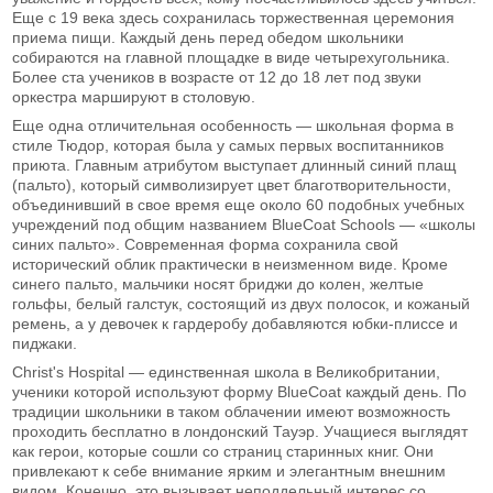
Еще с 19 века здесь сохранилась торжественная церемония
приема пищи. Каждый день перед обедом школьники
собираются на главной площадке в виде четырехугольника.
Более ста учеников в возрасте от 12 до 18 лет под звуки
оркестра маршируют в столовую.
Еще одна отличительная особенность — школьная форма в
стиле Тюдор, которая была у самых первых воспитанников
приюта. Главным атрибутом выступает длинный синий плащ
(пальто), который символизирует цвет благотворительности,
объединивший в свое время еще около 60 подобных учебных
учреждений под общим названием BlueCoat Schools — «школы
синих пальто». Современная форма сохранила свой
исторический облик практически в неизменном виде. Кроме
синего пальто, мальчики носят бриджи до колен, желтые
гольфы, белый галстук, состоящий из двух полосок, и кожаный
ремень, а у девочек к гардеробу добавляются юбки-плиссе и
пиджаки.
Christ's Hospital — единственная школа в Великобритании,
ученики которой используют форму BlueCoat каждый день. По
традиции школьники в таком облачении имеют возможность
проходить бесплатно в лондонский Тауэр. Учащиеся выглядят
как герои, которые сошли со страниц старинных книг. Они
привлекают к себе внимание ярким и элегантным внешним
видом. Конечно, это вызывает неподдельный интерес со