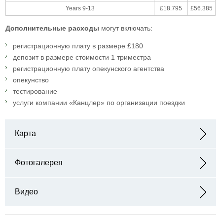
Years 9-13
£18.795
£56.385
Дополнительные расходы
могут включать:
регистрационную плату в размере £180
депозит в размере стоимости 1 триместра
регистрационную плату опекунского агентства
опекунство
тестирование
услуги компании «Канцлер» по организации поездки
Карта
Адрес: Christ's Hospital, Horsham, West Sussex, RH13 0YP
Фотогалерея
Видео