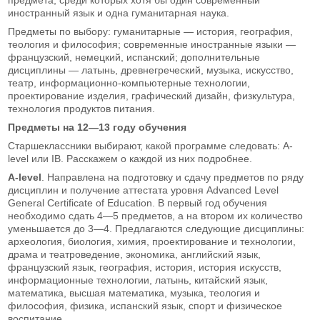
иностранный язык и одна гуманитарная наука.
Предметы по выбору: гуманитарные — история, география,
теология и философия; современные иностранные языки —
французский, немецкий, испанский; дополнительные
дисциплины — латынь, древнегреческий, музыка, искусство,
театр, информационно-компьютерные технологии,
проектирование изделия, графический дизайн, физкультура,
технология продуктов питания.
Предметы на 12—13 году обучения
Старшеклассники выбирают, какой программе следовать: A-
level или IB. Расскажем о каждой из них подробнее.
A-level
. Направлена на подготовку и сдачу предметов по ряду
дисциплин и получение аттестата уровня Advanced Level
General Certificate of Education. В первый год обучения
необходимо сдать 4—5 предметов, а на втором их количество
уменьшается до 3—4. Предлагаются следующие дисциплины:
археология, биология, химия, проектирование и технологии,
драма и театроведение, экономика, английский язык,
французский язык, география, история, история искусств,
информационные технологии, латынь, китайский язык,
математика, высшая математика, музыка, теология и
философия, физика, испанский язык, спорт и физическое
воспитание.