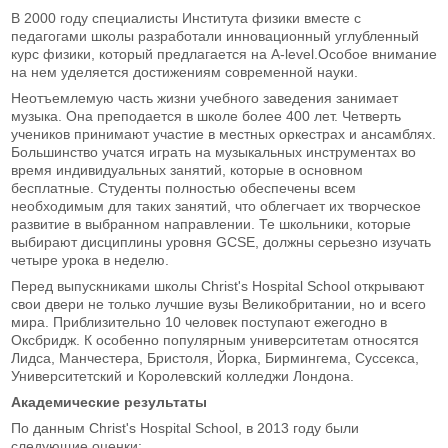
В 2000 году специалисты Института физики вместе с
педагогами школы разработали инновационный углубленный
курс физики, который предлагается на A-level.Особое внимание
на нем уделяется достижениям современной науки.
Неотъемлемую часть жизни учебного заведения занимает
музыка. Она преподается в школе более 400 лет. Четверть
учеников принимают участие в местных оркестрах и ансамблях.
Большинство учатся играть на музыкальных инструментах во
время индивидуальных занятий, которые в основном
бесплатные. Студенты полностью обеспечены всем
необходимым для таких занятий, что облегчает их творческое
развитие в выбранном направлении. Те школьники, которые
выбирают дисциплины уровня GCSE, должны серьезно изучать
четыре урока в неделю.
Перед выпускниками школы Christ's Hospital School открывают
свои двери не только лучшие вузы Великобритании, но и всего
мира. Приблизительно 10 человек поступают ежегодно в
Оксбридж. К особенно популярным университетам относятся
Лидса, Манчестера, Бристоля, Йорка, Бирмингема, Суссекса,
Университетский и Королевский колледжи Лондона.
Академические результаты
По данным Christ's Hospital School, в 2013 году были
следующие оценки: