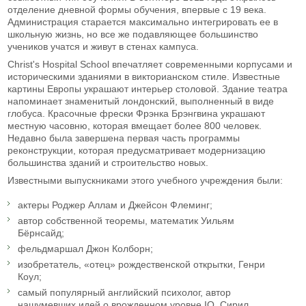
отделение дневной формы обучения, впервые с 19 века.
Администрация старается максимально интегрировать ее в
школьную жизнь, но все же подавляющее большинство
учеников учатся и живут в стенах кампуса.
Christ's Hospital School впечатляет современными корпусами и
историческими зданиями в викторианском стиле. Известные
картины Европы украшают интерьер столовой. Здание театра
напоминает знаменитый лондонский, выполненный в виде
глобуса. Красочные фрески Фрэнка Брэнгвина украшают
местную часовню, которая вмещает более 800 человек.
Недавно была завершена первая часть программы
реконструкции, которая предусматривает модернизацию
большинства зданий и строительство новых.
Известными выпускниками этого учебного учреждения были:
актеры Роджер Аллам и Джейсон Флеминг;
автор собственной теоремы, математик Уильям
Бёрнсайд;
фельдмаршал Джон Колборн;
изобретатель, «отец» рождественской открытки, Генри
Коул;
самый популярный английский психолог, автор
нашумевших идей о врожденном уровне IQ, Сирил