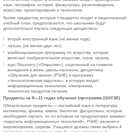
язык, география, история, физкультура, религиоведение,
искусство, проектирование и технологии.
Кроме предметов, которые стандартно входят в национальный
учебный план, предполагается, что школьники будут
дополнительно изучать следующие дисциплины:
второй иностранный язык (не менее года);
латынь (не менее двух лет);
комбинированную программу по искусству, которая
включает изобразительное искусство, театр, музыку;
курс Discovery («Открытие»), нацеленный на плавное
вхождение в жизнь школы-пансиона, дисциплину
«Обучение для жизни» (PSHE) и программу
«технологическая карусель», в которую входят
информационные технологии, электроника,
технология продуктов питания.
Предметы на 9—11 годах обучения (программа (I)GCSE)
Обязательные предметы — английский язык и литература,
математика, физика, химия, биология. Дисциплины, которые
необходимо изучать, но по которым не предусмотрен экзамен:
«карусель информационных технологий», PSHE, религия и
мировоззрение, церковь. Учащиеся должны также выбрать 4
предмета, среди которых хотя бы один современный