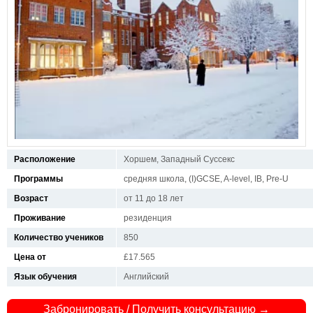
Расположение
Хоршем, Западный Суссекс
Программы
средняя школа, (I)GCSE, A-level, IB, Pre-U
Возраст
от 11 до 18 лет
Проживание
резиденция
Количество учеников
850
Цена от
£17.565
Язык обучения
Английский
Забронировать / Получить консультацию →