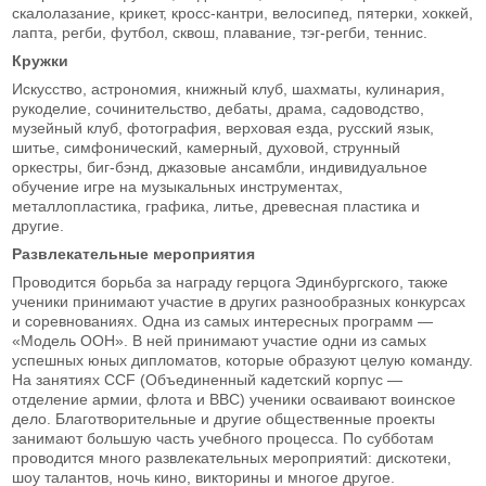
скалолазание, крикет, кросс-кантри, велосипед, пятерки, хоккей,
лапта, регби, футбол, сквош, плавание, тэг-регби, теннис.
Кружки
Искусство, астрономия, книжный клуб, шахматы, кулинария,
рукоделие, сочинительство, дебаты, драма, садоводство,
музейный клуб, фотография, верховая езда, русский язык,
шитье, симфонический, камерный, духовой, струнный
оркестры, биг-бэнд, джазовые ансамбли, индивидуальное
обучение игре на музыкальных инструментах,
металлопластика, графика, литье, древесная пластика и
другие.
Развлекательные мероприятия
Проводится борьба за награду герцога Эдинбургского, также
ученики принимают участие в других разнообразных конкурсах
и соревнованиях. Одна из самых интересных программ —
«Модель ООН». В ней принимают участие одни из самых
успешных юных дипломатов, которые образуют целую команду.
На занятиях CCF (Объединенный кадетский корпус —
отделение армии, флота и ВВС) ученики осваивают воинское
дело. Благотворительные и другие общественные проекты
занимают большую часть учебного процесса. По субботам
проводится много развлекательных мероприятий: дискотеки,
шоу талантов, ночь кино, викторины и многое другое.