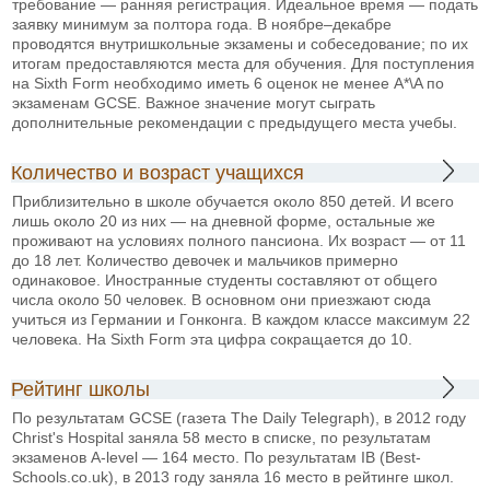
требование — ранняя регистрация. Идеальное время — подать
заявку минимум за полтора года. В ноябре–декабре
проводятся внутришкольные экзамены и собеседование; по их
итогам предоставляются места для обучения. Для поступления
на Sixth Form необходимо иметь 6 оценок не менее A*\A по
экзаменам GCSE. Важное значение могут сыграть
дополнительные рекомендации с предыдущего места учебы.
Количество и возраст учащихся
Приблизительно в школе обучается около 850 детей. И всего
лишь около 20 из них — на дневной форме, остальные же
проживают на условиях полного пансиона. Их возраст — от 11
до 18 лет. Количество девочек и мальчиков примерно
одинаковое. Иностранные студенты составляют от общего
числа около 50 человек. В основном они приезжают сюда
учиться из Германии и Гонконга. В каждом классе максимум 22
человека. На Sixth Form эта цифра сокращается до 10.
Рейтинг школы
По результатам GCSE (газета The Daily Telegraph), в 2012 году
Christ's Hospital заняла 58 место в списке, по результатам
экзаменов A-level — 164 место. По результатам IB (Best-
Schools.co.uk), в 2013 году заняла 16 место в рейтинге школ.