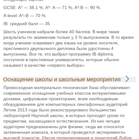
GCSE: А* — 38,1 %; А*- А — 71 %, A*-B — 90 %.
A-level: A*–B — 70 %.
IB: средний балл — 35.
Шесть учеников набрали более 40 баллов. В мире такие
результаты по экзаменам только у 3 % выпускников. В то время
когда ученики осваивают два языка на уровне носителя,
престижного двуязычного диплома были удостоены 4
выпускника. Все те, кто выбрал программу IB diploma,
поступили в престижные университеты, которые обычно
называют в качестве «первого выбора».
Оснащение школы и школьные мероприятия
Превосходная материально-техническая база обуславливает
современное оснащение учебных классов интерактивными
досками, цифровыми проекторами, всем необходимым
оборудованием для компьютерных лингафонных аудиторий.
Летом 2013 года было реконструировано большинство
лабораторий Научной школы, в которых проходят уроки по
предметам, касающимся естествознания. Из них четыре
аудитории предназначены для физики, сюда же относится
затемненная комната, в которой проводятся эксперименты
высокой точности. Школа проектирования и технологий Дойла,