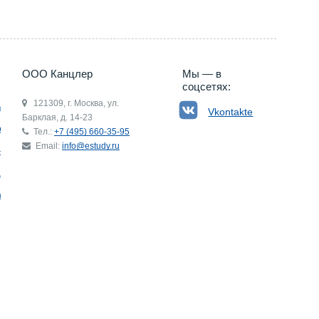
ООО Канцлер
Мы — в
соцсетях:
121309, г. Москва, ул.
ьгия
Vkontakte
Барклая, д. 14-23
р
Тел.:
+7 (495) 660-35-95
Email:
info@estudy.ru
ния
ай
ада
Э