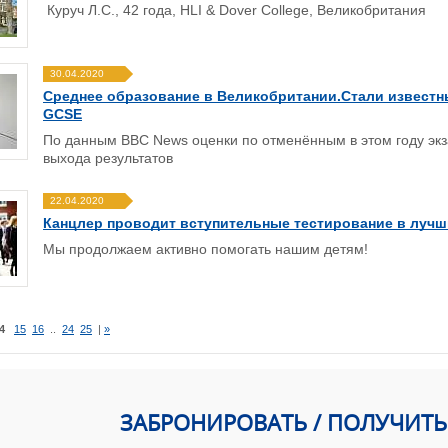
Куруч Л.С., 42 года, HLI & Dover College, Великобритания
30.04.2020
Среднее образование в Великобритании.Стали известны
GCSE
По данным BBC News оценки по отменённым в этом году экз
выхода результатов
22.04.2020
Канцлер проводит вступительные тестирование в лучш
Мы продолжаем активно помогать нашим детям!
4
15
16
..
24
25
|
»
ЗАБРОНИРОВАТЬ / ПОЛУЧИТ