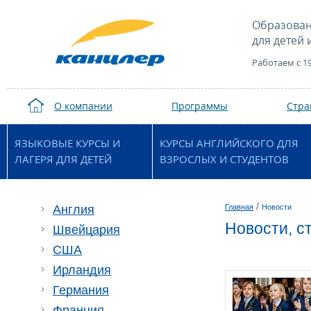
Образован
для детей 
Работаем с 1
О компании
Программы
Стр
ЯЗЫКОВЫЕ КУРСЫ И
КУРСЫ АНГЛИЙСКОГО ДЛЯ
ЛАГЕРЯ ДЛЯ ДЕТЕЙ
ВЗРОСЛЫХ И СТУДЕНТОВ
/
Англия
Главная
Новости
Новости, 
Швейцария
США
Ирландия
Германия
Франция