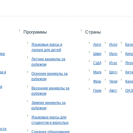
Программы
Страны
Языковые курсы и
Англия
Испания
Бел
лагеря для детей
лер
Швейцария
Ирландия
Кип
Летние каникулы за
США
Италия
Япо
рубежом
ва в
Мальта
Шотландия
Кит
Осенние каникулы за
рубежом
Франция
Чехия
Кан
ов
Весенние каникулы за
Германия
Австрия
ОА
рубежом
Зимние каникулы за
рубежом
Языковые курсы для
студентов и взрослых
ости
Среднее образование