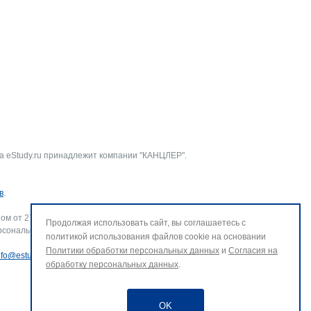
а eStudy.ru принадлежит компании "КАНЦЛЕР".
в
.
ом от 27.07.2006 г. № 152-ФЗ «О персональных данных».
Продолжая использовать сайт, вы соглашаетесь с
рсональных данных и использование файлов cookie. В случае
политикой использования файлов cookie на основании
Политики обработки персональных данных
и
Согласия на
nfo@estudy.ru
.
обработку персональных данных
.
OK