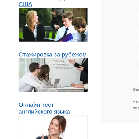
США
Стажировка за рубежом
Отп
* О
Онлайн тест
** 
английского языка