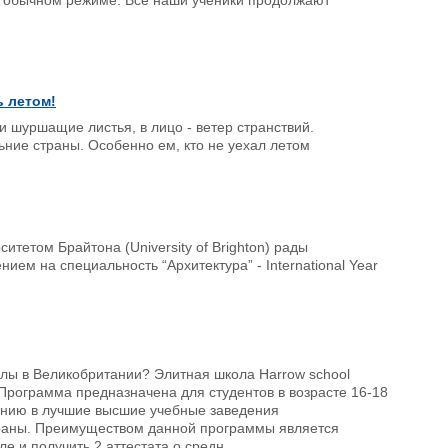
в обычном режиме. Все наши ученики продолжают
ь летом!
и шуршащие листья, в лицо - ветер странствий.
ьние страны. Особенно ем, кто не уехал летом
тетом Брайтона (University of Brighton) рады
ем на специальность “Архитектура” - International Year
лы в Великобритании? Элитная школа Harrow school
Программа предназначена для студентов в возрасте 16-18
ению в лучшие высшие учебные заведения
страны. Преимуществом данной программы является
 и получить 2 аттестата о средн...