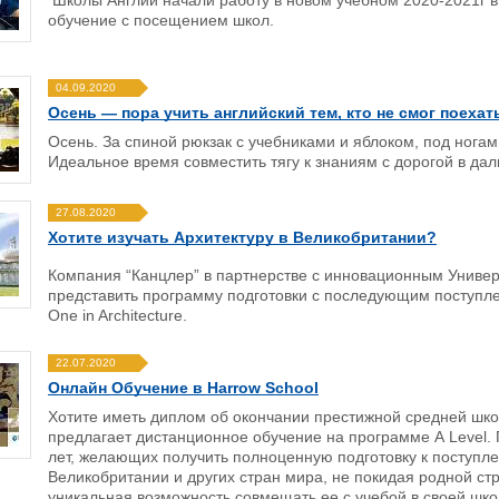
Школы Англии начали работу в новом учебном 2020-2021г 
обучение с посещением школ.
04.09.2020
Осень — пора учить английский тем, кто не смог поехат
Осень. За спиной рюкзак с учебниками и яблоком, под ногам
Идеальное время совместить тягу к знаниям с дорогой в дал
27.08.2020
Хотите изучать Архитектуру в Великобритании?
Компания “Канцлер” в партнерстве с инновационным Универси
представить программу подготовки с последующим поступлени
One in Architecture.
22.07.2020
Онлайн Обучение в Harrow School
Хотите иметь диплом об окончании престижной средней шко
предлагает дистанционное обучение на программе А Level. 
лет, желающих получить полноценную подготовку к поступл
Великобритании и других стран мира, не покидая родной 
уникальная возможность совмещать ее с учебой в своей школе