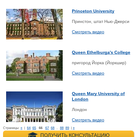
Princeton University
Принстон, штат Нью-Джерси
Смотреть видео
Queen Ethelburga's College
пригород Йорка (Йоркшир)
Смотреть видео
Queen Mary University of
London
Лондон
Смотреть видео
Страницы:
«
|
64
65
66
67
68
..
88
89
|
»
+7 (495) 660-35-
ПОЛУЧИТЬ КОНСУЛЬТАЦИЮ