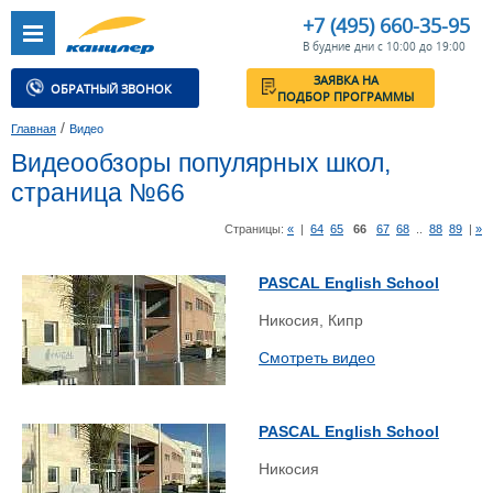
+7 (495) 660-35-95
В будние дни с 10:00 до 19:00
ЗАЯВКА НА
ОБРАТНЫЙ ЗВОНОК
ПОДБОР ПРОГРАММЫ
/
Главная
Видео
Видеообзоры популярных школ,
страница №66
Страницы:
«
|
64
65
66
67
68
..
88
89
|
»
PASCAL English School
Никосия, Кипр
Смотреть видео
PASCAL English School
Никосия