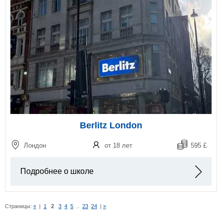
Berlitz London
Лондон
от 18 лет
595 £
Подробнее о школе
Страницы:
«
|
1
2
3
4
5
..
23
24
|
»