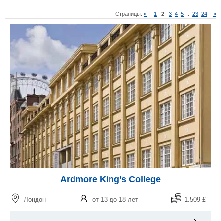
Страницы:
«
|
1
2
3
4
5
..
23
24
|
»
Ardmore King’s College
Лондон
от 13 до 18 лет
1.509 £