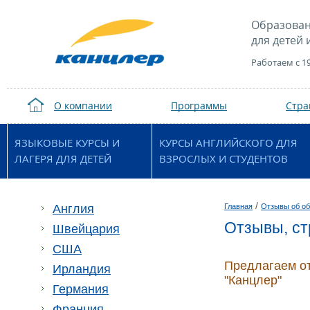
Образован
для детей 
Работаем с 1
О компании
Программы
Стр
ЯЗЫКОВЫЕ КУРСЫ И
КУРСЫ АНГЛИЙСКОГО ДЛЯ
ЛАГЕРЯ ДЛЯ ДЕТЕЙ
ВЗРОСЛЫХ И СТУДЕНТОВ
/
Англия
Главная
Отзывы об об
Отзывы, с
Швейцария
США
Предлагаем от
Ирландия
"Канцлер"
Германия
Франция