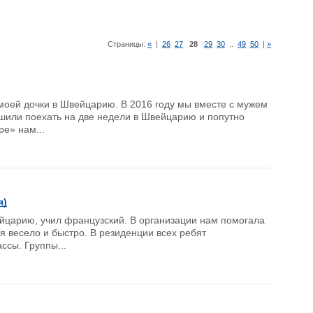
Страницы:
«
|
26
27
28
29
30
..
49
50
|
»
 моей дочки в Швейцарию. В 2016 году мы вместе с мужем
ешили поехать на две недели в Швейцарию и попутно
е» нам...
я)
ейцарию, учил французский. В организации нам помогала
я весело и быстро. В резиденции всех ребят
ссы. Группы...