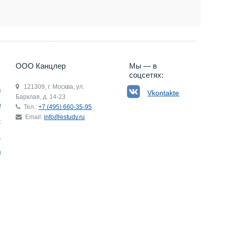
5) 660-35-95
ООО Канцлер
Мы — в
соцсетях:
121309, г. Москва, ул.
ьгия
Vkontakte
Барклая, д. 14-23
р
Тел.:
+7 (495) 660-35-95
Email:
info@estudy.ru
ния
ай
ада
Э