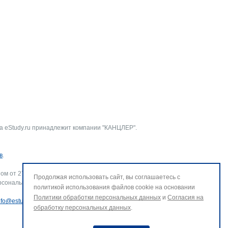
а eStudy.ru принадлежит компании "КАНЦЛЕР".
в
.
ом от 27.07.2006 г. № 152-ФЗ «О персональных данных».
Продолжая использовать сайт, вы соглашаетесь с
рсональных данных и использование файлов cookie. В случае
политикой использования файлов cookie на основании
Политики обработки персональных данных
и
Согласия на
nfo@estudy.ru
.
обработку персональных данных
.