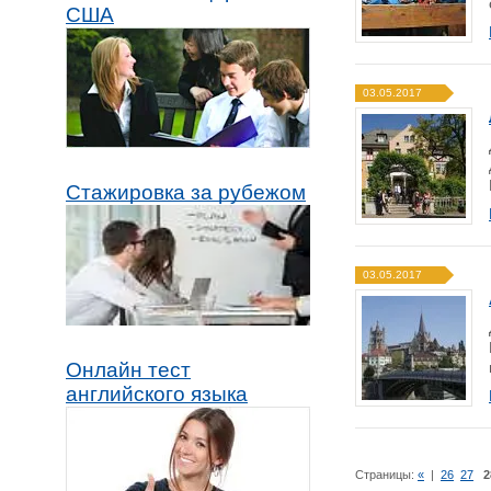
США
03.05.2017
Стажировка за рубежом
03.05.2017
Онлайн тест
английского языка
Страницы:
«
|
26
27
2