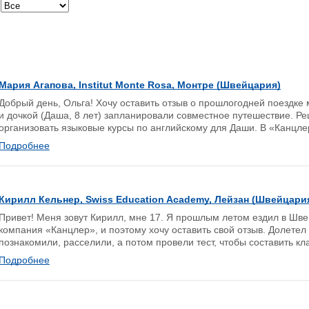
Мария Агапова, Institut Monte Rosa, Монтре (Швейцария)
Добрый день, Ольга! Хочу оставить отзыв о прошлогодней поездке
и дочкой (Даша, 8 лет) запланировали совместное путешествие. Р
организовать языковые курсы по английскому для Даши. В «Канцлер
Подробнее
Кирилл Кельнер, Swiss Education Academy, Лейзан (Швейцари
Привет! Меня зовут Кирилл, мне 17. Я прошлым летом ездил в Шв
компания «Канцлер», и поэтому хочу оставить свой отзыв. Долетел 
познакомили, расселили, а потом провели тест, чтобы составить кла
Подробнее