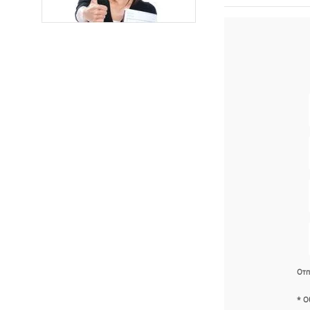
Отп
* О