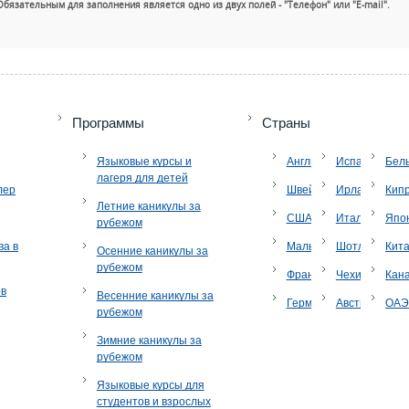
Обязательным для заполнения является одно из двух полей - "Телефон" или "E-mail".
+7 (49
Программы
Страны
Языковые курсы и
Англия
Испания
Бел
лагеря для детей
лер
Швейцария
Ирландия
Кип
Летние каникулы за
США
Италия
Япо
рубежом
ва в
Мальта
Шотландия
Кит
Осенние каникулы за
рубежом
Франция
Чехия
Кан
ов
Весенние каникулы за
Германия
Австрия
ОА
рубежом
Зимние каникулы за
рубежом
Языковые курсы для
студентов и взрослых