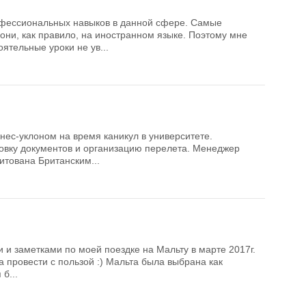
офессиональных навыков в данной сфере. Самые
ни, как правило, на иностранном языке. Поэтому мне
ятельные уроки не ув...
знес-уклоном на время каникул в университете.
овку документов и организацию перелета. Менеджер
итована Британским...
и заметками по моей поездке на Мальту в марте 2017г.
а провести с пользой :) Мальта была выбрана как
б...