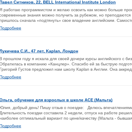
Павел Ситников, 22, BELL International Institute London
Я работаю программистом и желаю освоить как можно больше пр
современные знания можно получить за рубежом, но преподаются о
пришлось сначала «подтянуть» свое владение английским. Самосто
Подробнее
Лукичева С.И., 47 лет, Kaplan, Лондон
В прошлом году я искала для своей дочери курсы английского с би
Обратилась в компанию «Канцлер». Спасибо ей за быструю подгот
Григорий Густов предложил нам школу Kaplan в Англии. Она аккред
Подробнее
Ольга, обучение для взрослых в школе ACE (Мальта)
Юлия, добрый день! Пишу отзыв о поездке: Делюсь впечатлениями 
Длительность поездки составила 2 недели, отпуск на работе решил
наиболее оптимальный вариант по цене/качеству (Мальта - бывшая 
Подробнее