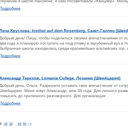
обучение в школе-пансионе, и нам посоветовали «Канцлер». Менед
Подробнее
Лиза Круглова, Institut auf dem Rosenberg, Санкт-Галлен (Шве
Добрый день! Пишу, чтобы поделиться своими впечатлениями от по
два года я планирую поступать на подготовку в зарубежный вуз и по
Выбранная школа находилась среди красивейших альпийских гор, а 
Подробнее
Александр Терехов, Lemania College, Лозанна (Швейцария)
Добрый день, Ольга. Разрешите оставить свое впечатление от сотр
Швейцарию. Меня зовут Александр, мне 34 года. Для личного разв
повысить до приличного разговорного. Для организации ...
Подробнее
8
29
30
..
49
50
|
»