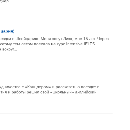
жер...
йцария)
ездки в Швейцарию. Меня зовут Лиза, мне 15 лет. Через
этому тем летом поехала на курс Intensive IELTS.
вокруг...
удничества с «Канцлером» и рассказать о поездке в
ития и работы решил свой «школьный» английский