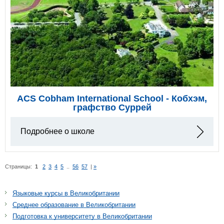
ACS Cobham International School - Кобхэм,
графство Суррей
Подробнее о школе
Страницы:
1
2
3
4
5
..
56
57
|
»
Языковые курсы в Великобритании
Среднее образование в Великобритании
Подготовка к университету в Великобритании