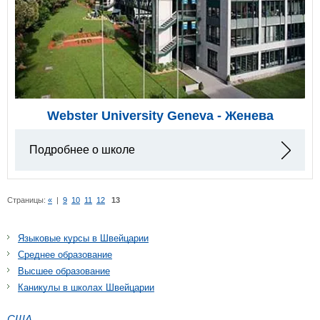
Webster University Geneva - Женева
Подробнее о школе
Страницы:
«
|
9
10
11
12
13
Языковые курсы в Швейцарии
Среднее образование
Высшее образование
Каникулы в школах Швейцарии
США