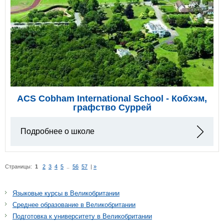
ACS Cobham International School - Кобхэм,
графство Суррей
Подробнее о школе
Страницы:
1
2
3
4
5
..
56
57
|
»
Языковые курсы в Великобритании
Среднее образование в Великобритании
Подготовка к университету в Великобритании