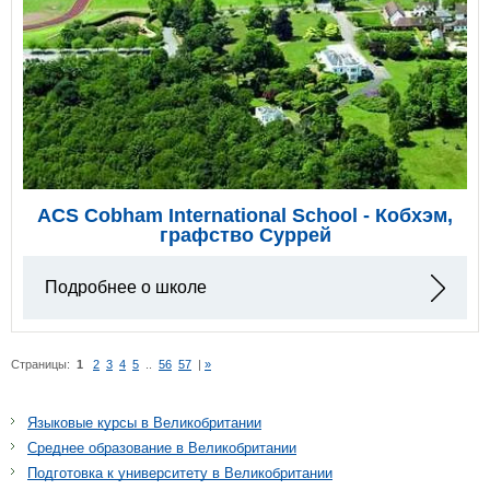
ACS Cobham International School - Кобхэм,
графство Суррей
Подробнее о школе
Страницы:
1
2
3
4
5
..
56
57
|
»
Языковые курсы в Великобритании
Среднее образование в Великобритании
Подготовка к университету в Великобритании