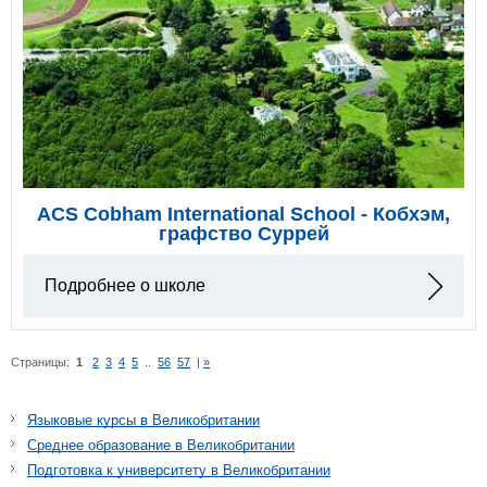
ACS Cobham International School - Кобхэм,
графство Суррей
Подробнее о школе
Страницы:
1
2
3
4
5
..
56
57
|
»
Языковые курсы в Великобритании
Среднее образование в Великобритании
Подготовка к университету в Великобритании