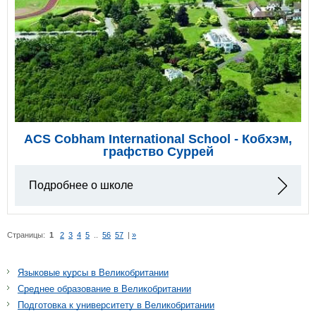
ACS Cobham International School - Кобхэм,
графство Суррей
Подробнее о школе
Страницы:
1
2
3
4
5
..
56
57
|
»
Языковые курсы в Великобритании
Среднее образование в Великобритании
Подготовка к университету в Великобритании