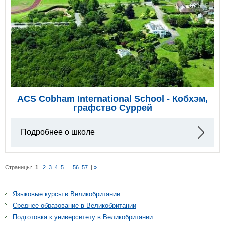
ACS Cobham International School - Кобхэм,
графство Суррей
Подробнее о школе
Страницы:
1
2
3
4
5
..
56
57
|
»
Языковые курсы в Великобритании
Среднее образование в Великобритании
Подготовка к университету в Великобритании