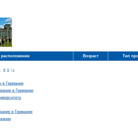
 расположение
Возраст
Тип пр
..
8
9
|
»
ы в Германии
вание в Германии
ниверситету
вание в Германии
рмании