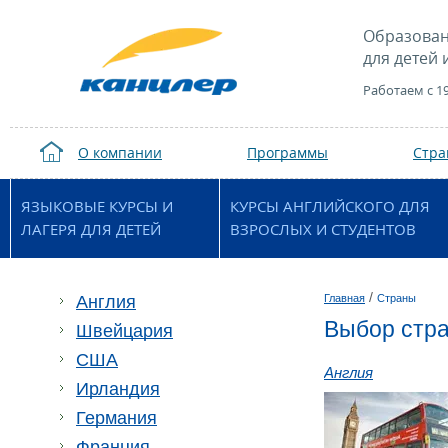
Образован
для детей 
Работаем с 1
О компании
Программы
Стр
ЯЗЫКОВЫЕ КУРСЫ И
КУРСЫ АНГЛИЙСКОГО ДЛЯ
ЛАГЕРЯ ДЛЯ ДЕТЕЙ
ВЗРОСЛЫХ И СТУДЕНТОВ
/
Англия
Главная
Страны
Выбор стр
Швейцария
США
Англия
Ирландия
Германия
Франция