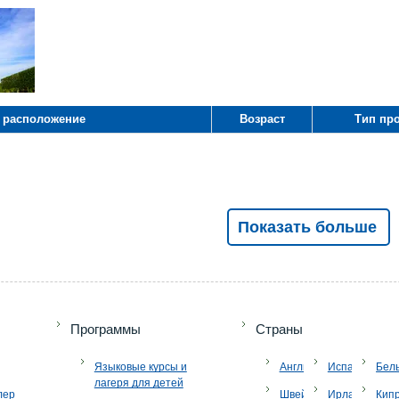
 расположение
Возраст
Тип пр
Показать больше
+7 (49
Программы
Страны
Языковые курсы и
Англия
Испания
Бел
лагеря для детей
лер
Швейцария
Ирландия
Кип