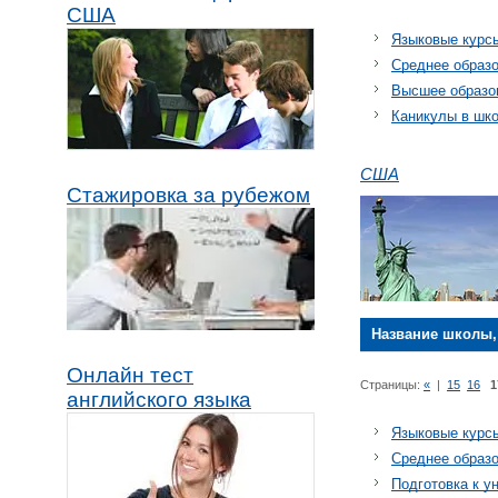
США
Языковые курс
Среднее образ
Высшее образо
Каникулы в шк
США
Стажировка за рубежом
Название школы,
Онлайн тест
Страницы:
«
|
15
16
1
английского языка
Языковые курс
Среднее образ
Подготовка к у