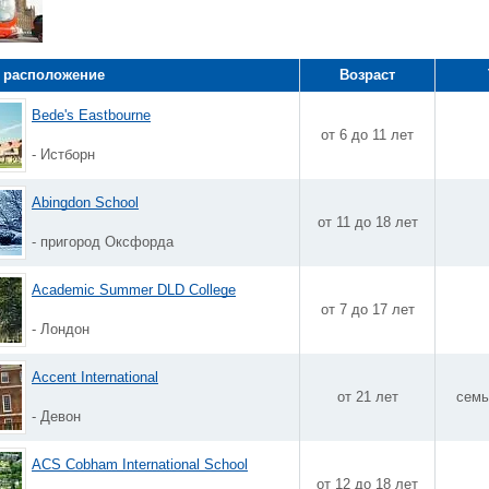
 расположение
Возраст
Bede's Eastbourne
от 6 до 11 лет
- Истборн
Abingdon School
от 11 до 18 лет
- пригород Оксфорда
Academic Summer DLD College
от 7 до 17 лет
- Лондон
Accent International
от 21 лет
семь
- Девон
ACS Cobham International School
от 12 до 18 лет