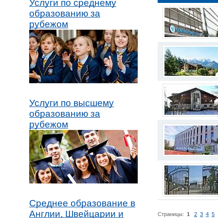
Услуги по среднему
образованию за
рубежом
Услуги по высшему
образованию за
рубежом
Среднее образование в
Англии, Швейцарии и
Страницы:
1
2
3
4
5