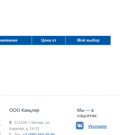
оживания
Цена от
Мой выбор
5) 660-35-95
ООО Канцлер
Мы — в
соцсетях:
121309, г. Москва, ул.
ьгия
Vkontakte
Барклая, д. 14-23
р
Тел.:
+7 (495) 660-35-95