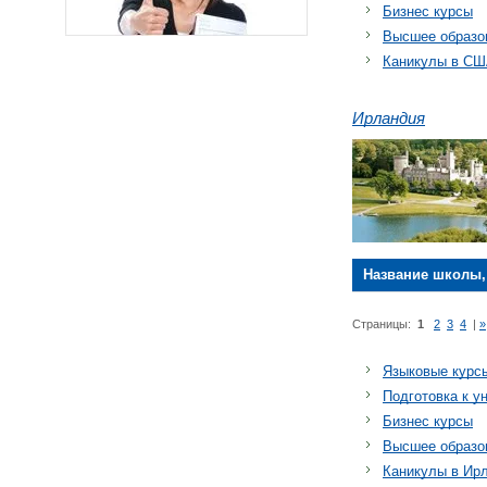
Бизнес курсы
Высшее образо
Каникулы в СШ
Ирландия
Название школы,
Страницы:
1
2
3
4
|
»
Языковые курс
Подготовка к у
Бизнес курсы
Высшее образо
Каникулы в Ир