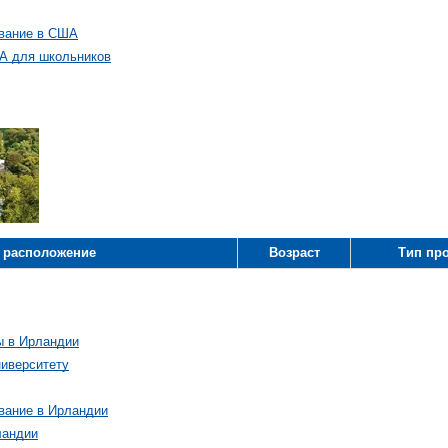
вание в США
А для школьников
 расположение
Возраст
Тип пр
ы в Ирландии
ниверситету
вание в Ирландии
ландии