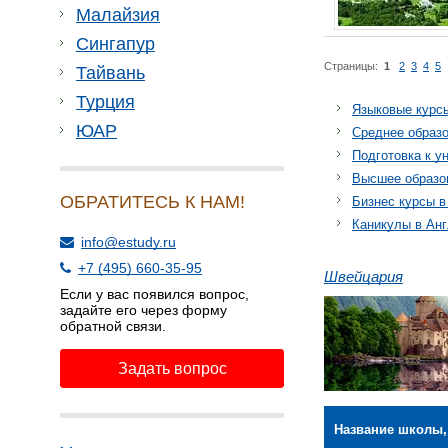
Малайзия
Сингапур
Страницы:
1
2
3
4
5
Тайвань
Турция
Языковые курс
ЮАР
Среднее образо
Подготовка к у
Высшее образо
ОБРАТИТЕСЬ К НАМ!
Бизнес курсы в
Каникулы в Ан
info@estudy.ru
+7 (495) 660-35-95
Швейцария
Если у вас появился вопрос,
задайте его через форму
обратной связи.
Задать вопрос
Название школы,