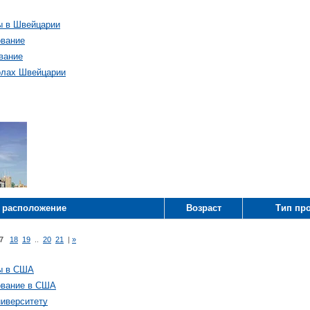
ы в Швейцарии
ование
вание
олах Швейцарии
 расположение
Возраст
Тип пр
7
18
19
..
20
21
|
»
ы в США
ование в США
ниверситету