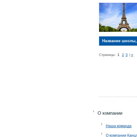
Название школы,
Страницы:
1
2
3
|
»
O компании
Наша команда
О компании Канц