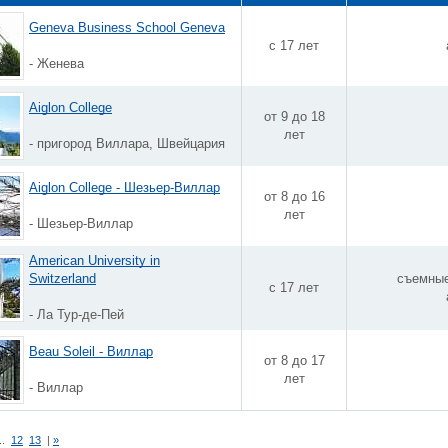
Geneva Business School Geneva
с 17 лет
- Женева
Aiglon College
от 9 до 18
лет
- пригород Виллара, Швейцария
Aiglon College - Шезьер-Виллар
от 8 до 16
лет
- Шезьер-Виллар
American University in
Switzerland
съемные
с 17 лет
- Ла Тур-де-Пей
Beau Soleil - Виллар
от 8 до 17
лет
- Виллар
..
12
13
|
»