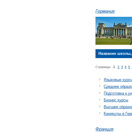
Германия
Название школы,
Страницы:
1
2
3
4
5
Языковые курс
Среднее образо
Подготовка к у
Бизнес курсы
Высшее образо
Каникулы в Ге
Франция