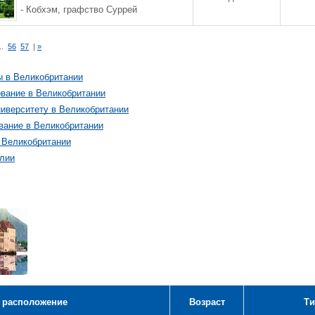
- Кобхэм, графство Суррей
..
56
57
|
»
ы в Великобритании
вание в Великобритании
ниверситету в Великобритании
вание в Великобритании
 Великобритании
глии
 расположение
Возраст
Ти