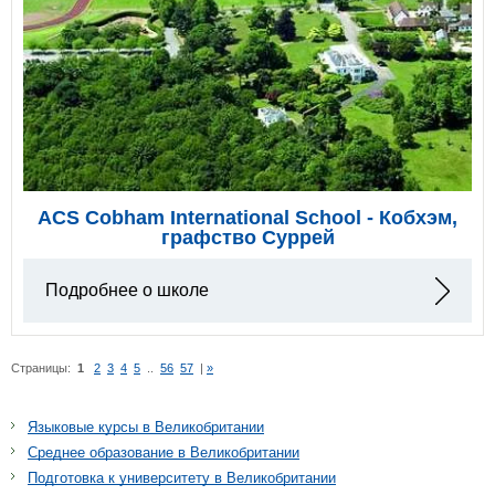
ACS Cobham International School - Кобхэм,
графство Суррей
Подробнее о школе
Страницы:
1
2
3
4
5
..
56
57
|
»
Языковые курсы в Великобритании
Среднее образование в Великобритании
Подготовка к университету в Великобритании