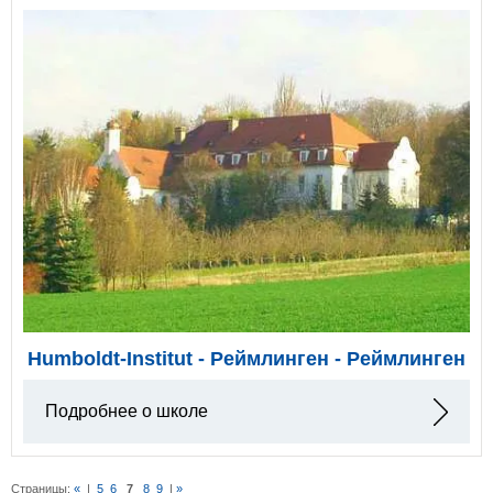
Humboldt-Institut - Реймлинген - Реймлинген
Подробнее о школе
Страницы:
«
|
5
6
7
8
9
|
»